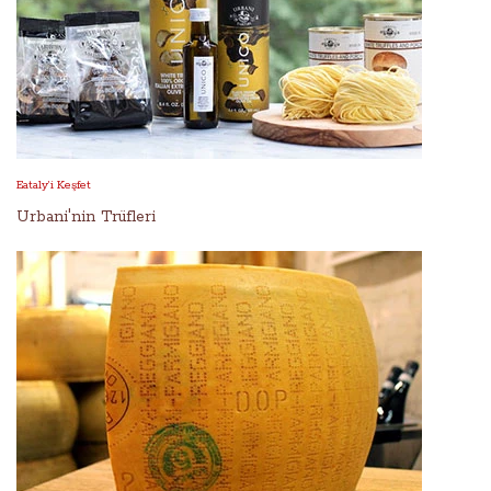
Eataly’i Keşfet
Urbani'nin Trüfleri