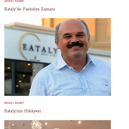
Eataly’i Keşfet
Eataly'de Paskalya Zamanı
Eataly’i Keşfet
Eataly’nin Hikâyesi