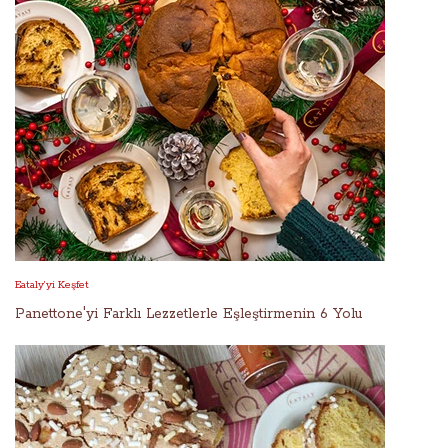
Eataly’yi Keşfet
Panettone'yi Farklı Lezzetlerle Eşleştirmenin 6 Yolu