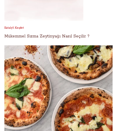
Eataly'i Keşfet
Mükemmel Sızma Zeytinyağı Nasıl Seçilir ?