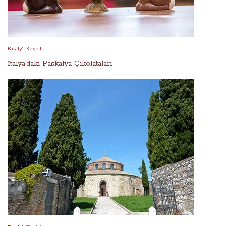
Eataly’i Keşfet
İtalya’daki Paskalya Çikolataları