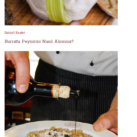
Eataly'i Keşfet
Burratta Peynirini Nasıl Alırsınız?