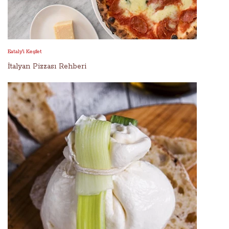
Eataly'i Keşfet
İtalyan Pizzası Rehberi