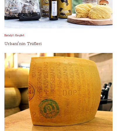
Eataly’i Keşfet
Urbani'nin Trüfleri