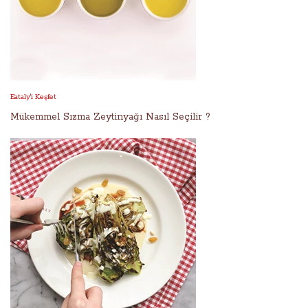
Eataly'i Keşfet
Mükemmel Sızma Zeytinyağı Nasıl Seçilir ?