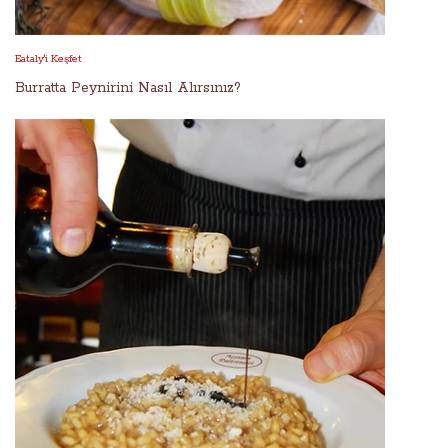
Eataly'i Keşfet
Burratta Peynirini Nasıl Alırsınız?