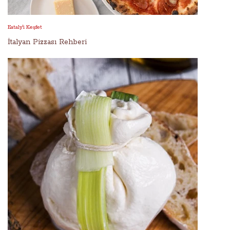
Eataly'i Keşfet
İtalyan Pizzası Rehberi