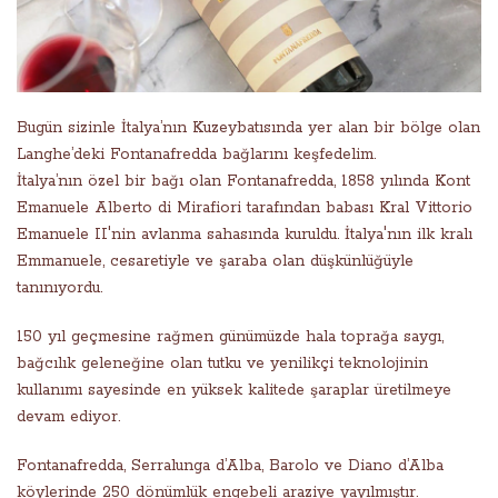
Bugün sizinle İtalya’nın Kuzeybatısında yer alan bir bölge olan
Langhe’deki Fontanafredda bağlarını keşfedelim.
İtalya’nın özel bir bağı olan Fontanafredda, 1858 yılında Kont
Emanuele Alberto di Mirafiori tarafından babası Kral Vittorio
Emanuele II'nin avlanma sahasında kuruldu. İtalya'nın ilk kralı
Emmanuele, cesaretiyle ve şaraba olan düşkünlüğüyle
tanınıyordu.
150 yıl geçmesine rağmen günümüzde hala toprağa saygı,
bağcılık geleneğine olan tutku ve yenilikçi teknolojinin
kullanımı sayesinde en yüksek kalitede şaraplar üretilmeye
devam ediyor.
Fontanafredda, Serralunga d’Alba, Barolo ve Diano d’Alba
köylerinde 250 dönümlük engebeli araziye yayılmıştır.