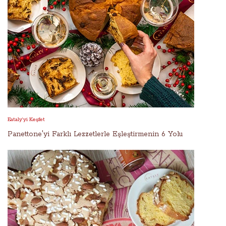
Eataly’yi Keşfet
Panettone'yi Farklı Lezzetlerle Eşleştirmenin 6 Yolu