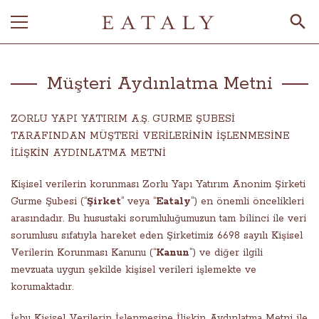
Müşteri Aydınlatma Metni
ZORLU YAPI YATIRIM A.Ş. GURME ŞUBESİ
TARAFINDAN MÜŞTERİ VERİLERİNİN İŞLENMESİNE
İLİŞKİN AYDINLATMA METNİ
Kişisel verilerin korunması Zorlu Yapı Yatırım Anonim Şirketi
Gurme Şubesi (“
Şirket
” veya “
Eataly
”) en önemli öncelikleri
arasındadır. Bu husustaki sorumluluğumuzun tam bilinci ile veri
sorumlusu sıfatıyla hareket eden Şirketimiz 6698 sayılı Kişisel
Verilerin Korunması Kanunu (“
Kanun
”) ve diğer ilgili
mevzuata uygun şekilde kişisel verileri işlemekte ve
korumaktadır.
İşbu Kişisel Verilerin İşlenmesine İlişkin Aydınlatma Metni ile