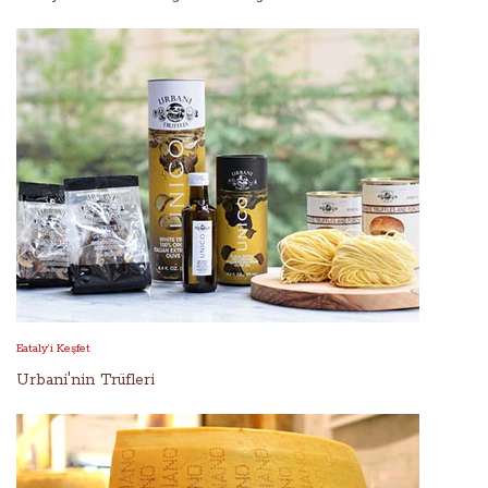
Eataly’i Keşfet
Urbani'nin Trüfleri