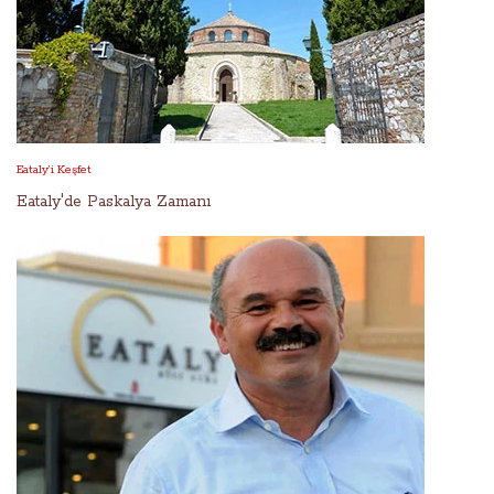
Eataly’i Keşfet
Eataly'de Paskalya Zamanı