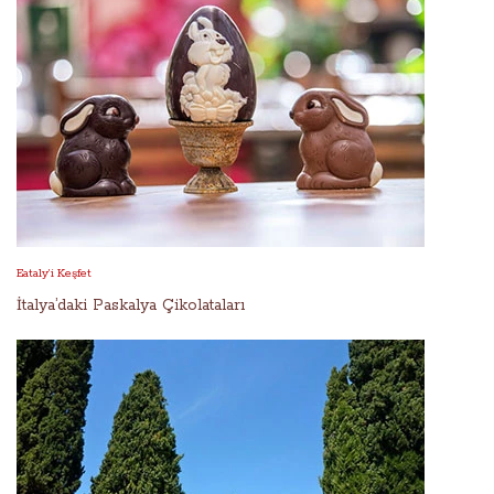
Eataly’i Keşfet
İtalya’daki Paskalya Çikolataları