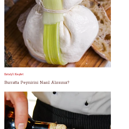
Eataly'i Keşfet
Burratta Peynirini Nasıl Alırsınız?