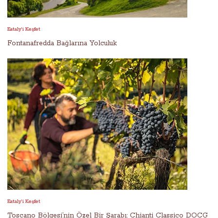
Eataly’i Keşfet
Fontanafredda Bağlarına Yolculuk
Eataly’i Keşfet
Toscano Bölgesi’nin Özel Bir Şarabı: Chianti Classico DOCG