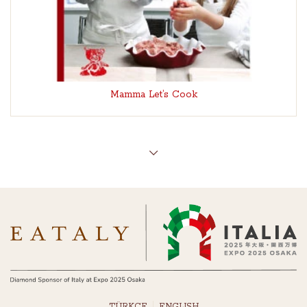
Mamma Let’s Cook
TÜRKÇE
ENGLISH