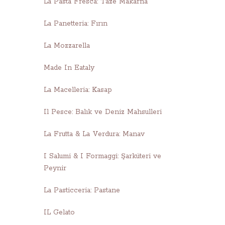
La Pasta Fresca: Taze Makarna
La Panetteria: Fırın
La Mozzarella
Made In Eataly
La Macelleria: Kasap
Il Pesce: Balık ve Deniz Mahsulleri
La Frutta & La Verdura: Manav
I Salumi & I Formaggi: Şarküteri ve
Peynir
La Pasticceria: Pastane
IL Gelato