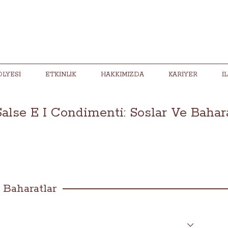
ÖLYESI
ETKINLIK
HAKKIMIZDA
KARIYER
İ
alse E I Condimenti: Soslar Ve Bahar
 Baharatlar