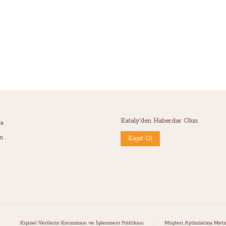
Eataly'den Haberdar Olun
da
ın
Kayıt Ol
Kişisel Verilerin Korunması ve İşlenmesi Politikası
Müşteri Aydınlatma Metn