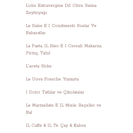
L’olio Extravergine DiI Oliva: Sızma
Zeytinyağı
Le Salse E I Condimenti: Soslar Ve
Baharatlar
La Pasta, IL Riso E I Cereali: Makarna,
Pirinç, Tahıl
L'aceta: Sirke
Le Uova Fresche: Yumurta
I Dolci: Tatlılar ve Çikolatalar
Le Marmellate E IL Miele: Reçeller ve
Bal
IL Caffè & IL Tè: Çay & Kahve