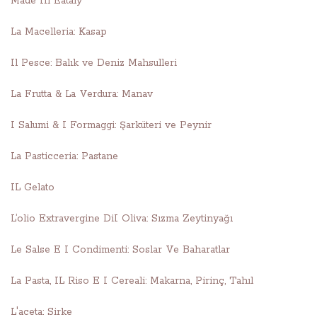
Made In Eataly
La Macelleria: Kasap
Il Pesce: Balık ve Deniz Mahsulleri
La Frutta & La Verdura: Manav
I Salumi & I Formaggi: Şarküteri ve Peynir
La Pasticceria: Pastane
IL Gelato
L’olio Extravergine DiI Oliva: Sızma Zeytinyağı
Le Salse E I Condimenti: Soslar Ve Baharatlar
La Pasta, IL Riso E I Cereali: Makarna, Pirinç, Tahıl
L'aceta: Sirke