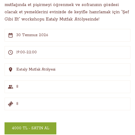
mutfağında et pişirmeyi öğrenmek ve sofranızın gözdesi
olacak et yemeklerini evinizde de keyifle hazırlamak için “Şef
Gibi Et” workshopu Eataly Mutfak Atölyesinde!
30 Temmuz 2026
19:00-22:00
Eataly Mutfak Atölyesi
8
8
4000 TL - SATIN AL