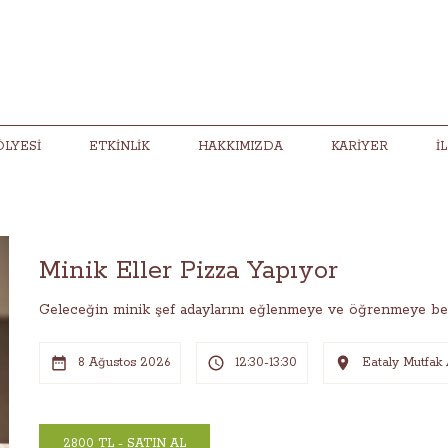
ÖLYESI
ETKINLIK
HAKKIMIZDA
KARIYER
İ
Minik Eller Pizza Yapıyor
Geleceğin minik şef adaylarını eğlenmeye ve öğrenmeye bek
8 Ağustos 2026
12:30-13:30
Eataly Mutfak 
2800 TL - SATIN AL