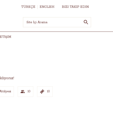
TÜRKÇE
ENGLISH
BİZİ TAKİP EDİN
LETIŞIM
liyoruz!
Atölyesi
10
10