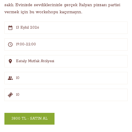
saklı. Evinizde sevdiklerinizle gerçek İtalyan pizzası partisi
vermek için bu workshopu kaçırmayın..
13 Eylül 2026
19:00-22:00
Eataly Mutfak Atölyesi
10
10
3800 TL - SATIN AL