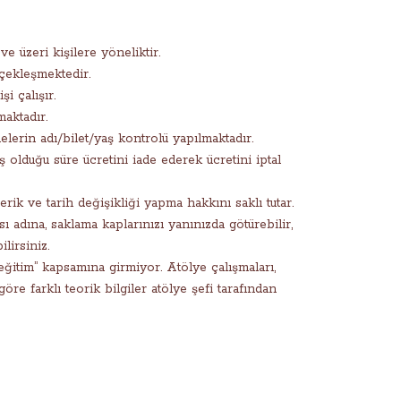
ve üzeri kişilere yöneliktir.
çekleşmektedir.
şi çalışır.
maktadır.
erin adı/bilet/yaş kontrolü yapılmaktadır.
 olduğu süre ücretini iade ederek ücretini iptal
rik ve tarih değişikliği yapma hakkını saklı tutar.
 adına, saklama kaplarınızı yanınızda götürebilir,
lirsiniz.
itim” kapsamına girmiyor. Atölye çalışmaları,
re farklı teorik bilgiler atölye şefi tarafından