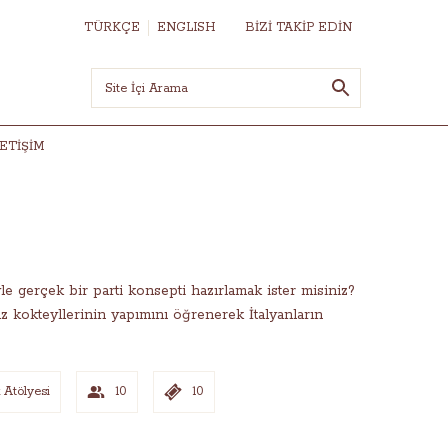
TÜRKÇE
ENGLISH
BİZİ TAKİP EDİN
LETIŞIM
riyle gerçek bir parti konsepti hazırlamak ister misiniz?
az kokteyllerinin yapımını öğrenerek İtalyanların
 Atölyesi
10
10