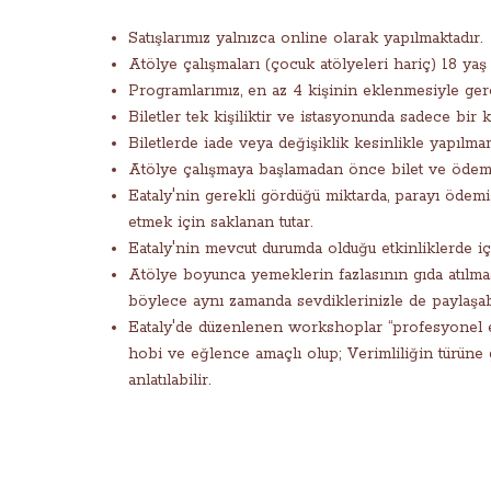
Satışlarımız yalnızca online olarak yapılmaktadır.
Atölye çalışmaları (çocuk atölyeleri hariç) 18 yaş 
Programlarımız, en az 4 kişinin eklenmesiyle ger
Biletler tek kişiliktir ve istasyonunda sadece bir ki
Biletlerde iade veya değişiklik kesinlikle yapılma
Atölye çalışmaya başlamadan önce bilet ve ödemel
Eataly'nin gerekli gördüğü miktarda, parayı ödemiş
etmek için saklanan tutar.
Eataly'nin mevcut durumda olduğu etkinliklerde içe
Atölye boyunca yemeklerin fazlasının gıda atılması
böylece aynı zamanda sevdiklerinizle de paylaşabi
Eataly'de düzenlenen workshoplar “profesyonel eğ
hobi ve eğlence amaçlı olup; Verimliliğin türüne gö
anlatılabilir.