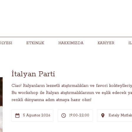
ÖLYESI
ETKINLIK
HAKKIMIZDA
KARIYER
İ
İtalyan Parti
Ciao! İtalyanların lezzetli atıştırmalıkları ve favori kokteylle
Bu workshop ile İtalyan atıştırmalıklarının ve eşlik edecek y
renkli dünyasına adım atmaya hazır olun!
5 Ağustos 2026
19:00-22:00
Eataly Mutfak