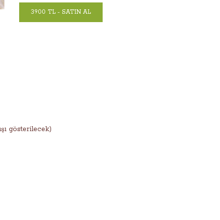
3900 TL - SATIN AL
şı gösterilecek)