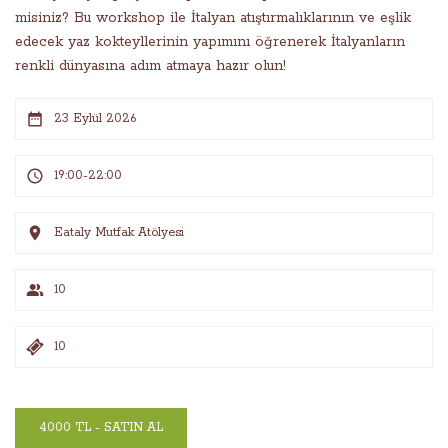
misiniz? Bu workshop ile İtalyan atıştırmalıklarının ve eşlik
edecek yaz kokteyllerinin yapımını öğrenerek İtalyanların
renkli dünyasına adım atmaya hazır olun!
23 Eylül 2026
19:00-22:00
Eataly Mutfak Atölyesi
10
10
4000 TL - SATIN AL