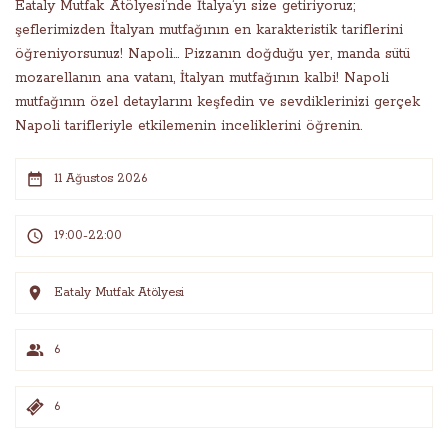
Eataly Mutfak Atölyesi’nde İtalya’yı size getiriyoruz;
şeflerimizden İtalyan mutfağının en karakteristik tariflerini
öğreniyorsunuz! Napoli… Pizzanın doğduğu yer, manda sütü
mozarellanın ana vatanı, İtalyan mutfağının kalbi! Napoli
mutfağının özel detaylarını keşfedin ve sevdiklerinizi gerçek
Napoli tarifleriyle etkilemenin inceliklerini öğrenin.
11 Ağustos 2026
19:00-22:00
Eataly Mutfak Atölyesi
6
6