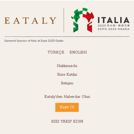
TÜRKÇE
ENGLISH
Hakkımızda
Bize Katılın
İletişim
Eataly'den Haberdar Olun
Kayıt Ol
BİZİ TAKİP EDİN